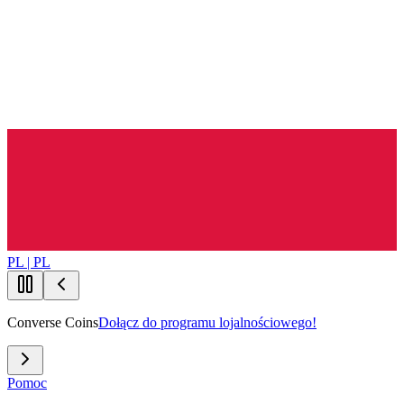
PL | PL
Converse Coins
Dołącz do programu lojalnościowego!
Pomoc