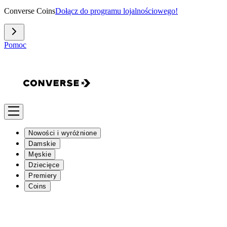
Converse Coins
Dołącz do programu lojalnościowego!
Pomoc
Nowości i wyróżnione
Damskie
Męskie
Dziecięce
Premiery
Coins