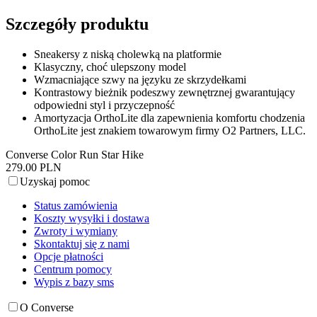
Szczegóły produktu
Sneakersy z niską cholewką na platformie
Klasyczny, choć ulepszony model
Wzmacniające szwy na języku ze skrzydełkami
Kontrastowy bieżnik podeszwy zewnętrznej gwarantujący
odpowiedni styl i przyczepność
Amortyzacja OrthoLite dla zapewnienia komfortu chodzenia
OrthoLite jest znakiem towarowym firmy O2 Partners, LLC.
Converse Color Run Star Hike
279.00 PLN
Uzyskaj pomoc
Status zamówienia
Koszty wysyłki i dostawa
Zwroty i wymiany
Skontaktuj się z nami
Opcje płatności
Centrum pomocy
Wypis z bazy sms
O Converse