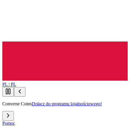
PL | PL
Converse Coins
Dołącz do programu lojalnościowego!
Pomoc