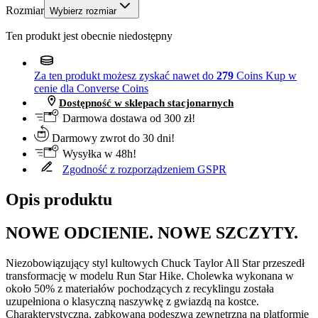
Rozmiar
Wybierz rozmiar
Ten produkt jest obecnie niedostępny
Za ten produkt możesz zyskać nawet do
279
Coins
Kup w
cenie dla Converse Coins
Dostępność w sklepach stacjonarnych
Darmowa dostawa od 300 zł!
Darmowy zwrot do 30 dni!
Wysyłka w 48h!
Zgodność z rozporządzeniem GSPR
Opis produktu
NOWE ODCIENIE. NOWE SZCZYTY.
Niezobowiązujący styl kultowych Chuck Taylor All Star przeszedł
transformację w modelu Run Star Hike. Cholewka wykonana w
około 50% z materiałów pochodzących z recyklingu została
uzupełniona o klasyczną naszywkę z gwiazdą na kostce.
Charakterystyczna, ząbkowana podeszwa zewnętrzna na platformie