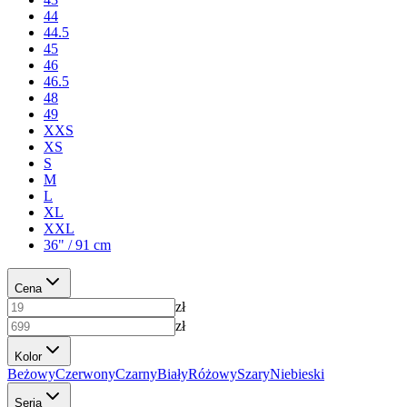
44
44.5
45
46
46.5
48
49
XXS
XS
S
M
L
XL
XXL
36" / 91 cm
Cena
zł
zł
Kolor
Beżowy
Czerwony
Czarny
Biały
Różowy
Szary
Niebieski
Seria