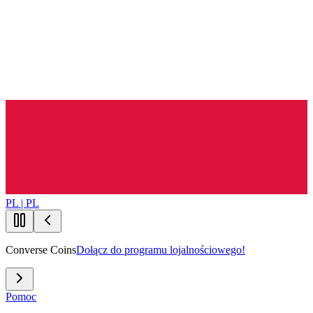
PL | PL
Converse Coins
Dołącz do programu lojalnościowego!
Pomoc