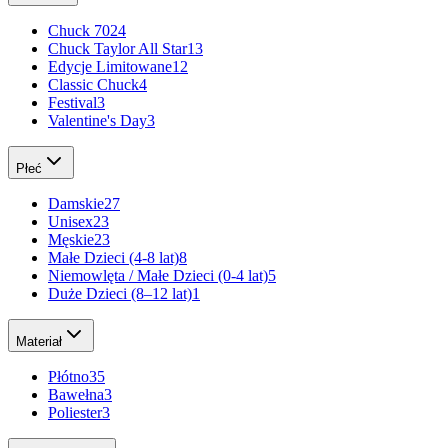
Chuck 70
24
Chuck Taylor All Star
13
Edycje Limitowane
12
Classic Chuck
4
Festival
3
Valentine's Day
3
Płeć
Damskie
27
Unisex
23
Męskie
23
Małe Dzieci (4-8 lat)
8
Niemowlęta / Małe Dzieci (0-4 lat)
5
Duże Dzieci (8–12 lat)
1
Materiał
Płótno
35
Bawełna
3
Poliester
3