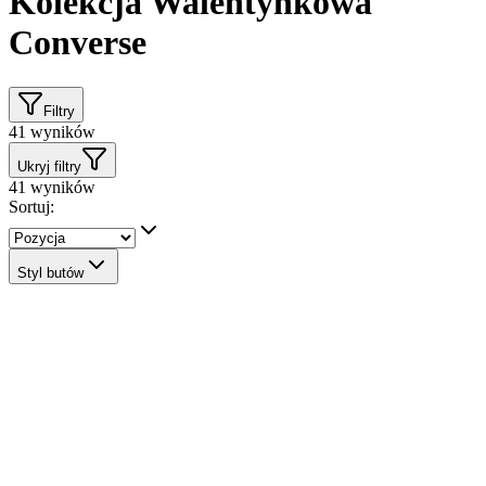
Kolekcja Walentynkowa
Converse
Filtry
41
wyników
Ukryj filtry
41
wyników
Sortuj:
Styl butów