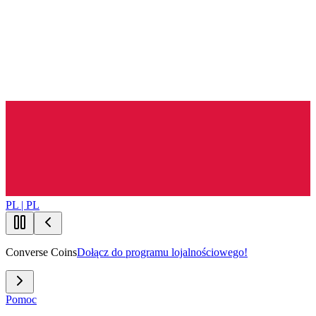
PL | PL
Converse Coins
Dołącz do programu lojalnościowego!
Pomoc