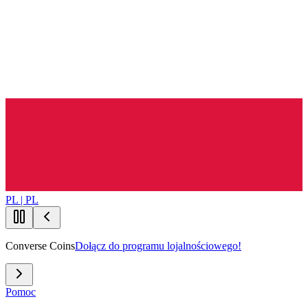
PL | PL
Converse Coins
Dołącz do programu lojalnościowego!
Pomoc