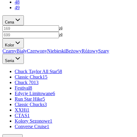
48
49
Cena
zł
zł
Kolor
Czarny
Biały
Czerwony
Niebieski
Beżowy
Różowy
Szary
Seria
Chuck Taylor All Star
58
Classic Chuck
15
Chuck 70
13
Festival
8
Edycje Limitowane
6
Run Star Hike
5
Classic Chucks
3
XXHi
1
CTAS
1
Kolory Sezonowe
1
Converse Cruise
1