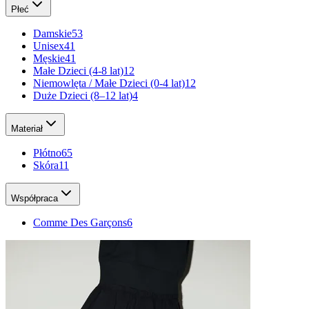
Płeć
Damskie
53
Unisex
41
Męskie
41
Małe Dzieci (4-8 lat)
12
Niemowlęta / Małe Dzieci (0-4 lat)
12
Duże Dzieci (8–12 lat)
4
Materiał
Płótno
65
Skóra
11
Współpraca
Comme Des Garçons
6