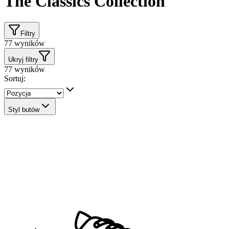
The Classics Collection
Filtry
77
wyników
Ukryj filtry
77
wyników
Sortuj:
Styl butów